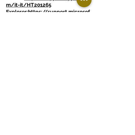
m/it-it/HT201265
Explorer:
https://support.microsof
t.com/it-
it/help/17442/windows-internet-
explorer-delete-manage-cookies
Opera:
http://help.opera.com/Wi
ndows/10.00/it/cookies.html
Come disabilitare i Cookie
Di seguito spieghiamo
brevemente come attivare e
disattivare l’uso dei cookie nel tuo
computer con i principali browser:
Internet Explorer
Dal menù “Strumenti > Opzioni di
Internet “, fare clic sulla scheda
“Privacy”, selezionare la
configurazione desiderata e
premere il pulsante delle